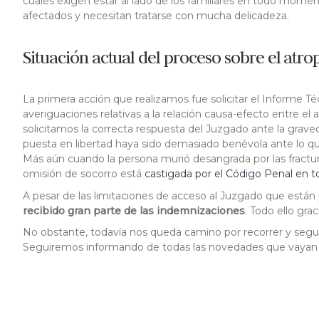
cuales exigen estar al lado de los familiares en todo moment
afectados y necesitan tratarse con mucha delicadeza.
Situación actual del proceso sobre el atro
La primera acción que realizamos fue solicitar el Informe Té
averiguaciones relativas a la relación causa-efecto entre el
solicitamos la correcta respuesta del Juzgado ante la grav
puesta en libertad haya sido demasiado benévola ante lo qu
Más aún cuando la persona murió desangrada por las fractur
omisión de socorro está
castigada por el Código Penal en to
A pesar de las limitaciones de acceso al Juzgado que están 
recibido gran parte de las indemnizaciones
. Todo ello gra
No obstante, todavía nos queda camino por recorrer y segui
Seguiremos informando de todas las novedades que vayan sur