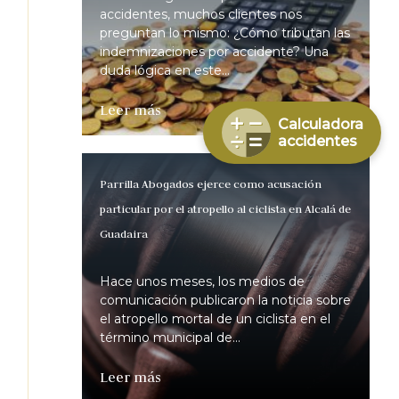
accidentes, muchos clientes nos
preguntan lo mismo: ¿Cómo tributan las
indemnizaciones por accidente? Una
duda lógica en este...
Leer más
Calculadora
accidentes
Parrilla Abogados ejerce como acusación
particular por el atropello al ciclista en Alcalá de
Guadaira
Hace unos meses, los medios de
comunicación publicaron la noticia sobre
el atropello mortal de un ciclista en el
término municipal de...
Leer más