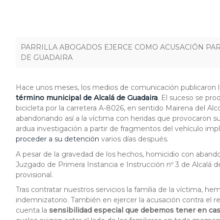
PARRILLA ABOGADOS EJERCE COMO ACUSACIÓN PART
DE GUADAIRA
Hace unos meses, los medios de comunicación publicaron 
término municipal de Alcalá de Guadaira
. El suceso se pro
bicicleta por la carretera A-8026, en sentido Mairena del Alc
abandonando así a la víctima con heridas que provocaron su fa
ardua investigación a partir de fragmentos del vehículo impl
proceder a su detención
varios días después.
A pesar de la gravedad de los hechos, homicidio con abando
Juzgado de Primera Instancia e Instrucción nº 3 de Alcalá 
provisional.
Tras contratar nuestros servicios la familia de la víctima, h
indemnizatorio. También en ejercer la acusación contra el r
cuenta la
sensibilidad especial que debemos tener en ca