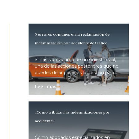
5 errores comunes en la reclamación de
indemnización por accidente de tráfico
Si has sido víctima de un siniestro vial,
una de las acciones posteriores que no
puedes dejar pasar es la gestión para...
Leer más
¿Cómo tributan las indemnizaciones por
accidente?
Como abogados especializados en