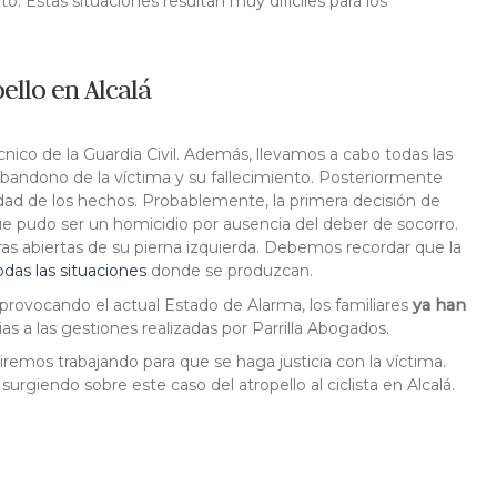
o. Estas situaciones resultan muy difíciles para los
pello en Alcalá
cnico de la Guardia Civil. Además, llevamos a cabo todas las
 abandono de la víctima y su fallecimiento. Posteriormente
edad de los hechos. Probablemente, la primera decisión de
e pudo ser un homicidio por ausencia del deber de socorro.
as abiertas de su pierna izquierda. Debemos recordar que la
das las situaciones
donde se produzcan.
provocando el actual Estado de Alarma, los familiares
ya han
cias a las gestiones realizadas por Parrilla Abogados.
remos trabajando para que se haga justicia con la víctima.
giendo sobre este caso del atropello al ciclista en Alcalá.