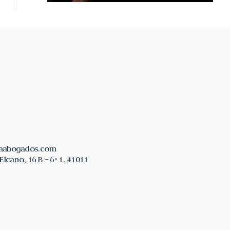
laabogados.com
lcano, 16 B – 6º 1, 41011