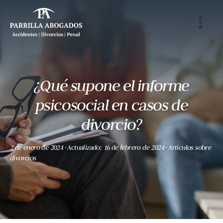
al
contenido
¿Qué supone el informe
psicosocial en casos de
divorcio?
2 de enero de 2024
·
Actualizado: 16 de febrero de 2024
· Articulos sobre
divorcios