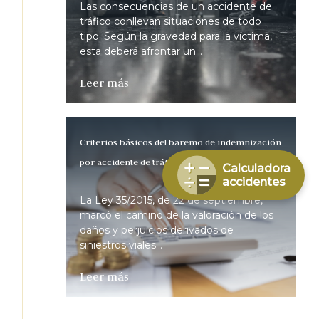
Las consecuencias de un accidente de
tráfico conllevan situaciones de todo
tipo. Según la gravedad para la víctima,
esta deberá afrontar un...
Leer más
Criterios básicos del baremo de indemnización
por accidente de tráfico – BAREMOS
Calculadora
accidentes
La Ley 35/2015, de 22 de septiembre,
marcó el camino de la valoración de los
daños y perjuicios derivados de
siniestros viales...
Leer más