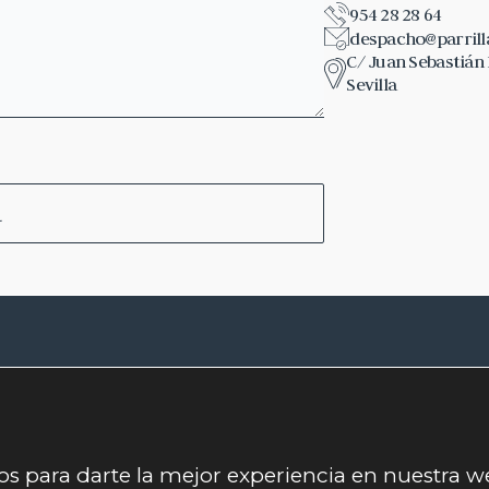
954 28 28 64
despacho@parril
C/ Juan Sebastián E
Sevilla
ros para darte la mejor experiencia en nuestra 