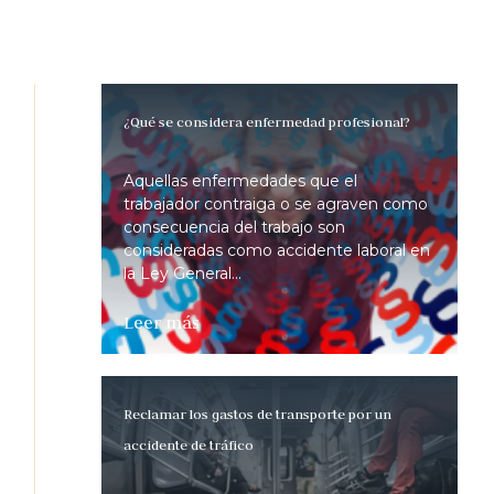
¿Qué se considera enfermedad profesional?
Aquellas enfermedades que el
trabajador contraiga o se agraven como
consecuencia del trabajo son
consideradas como accidente laboral en
la Ley General...
Leer más
Reclamar los gastos de transporte por un
accidente de tráfico