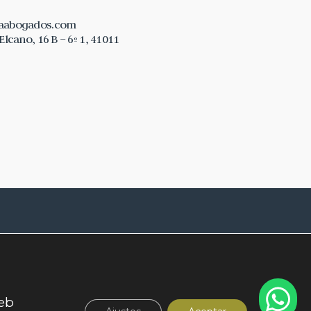
laabogados.com
lcano, 16 B – 6º 1, 41011
954 28 28 64
web
despacho@parrillaabogados.com