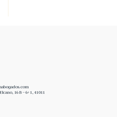
laabogados.com
lcano, 16 B – 6º 1, 41011