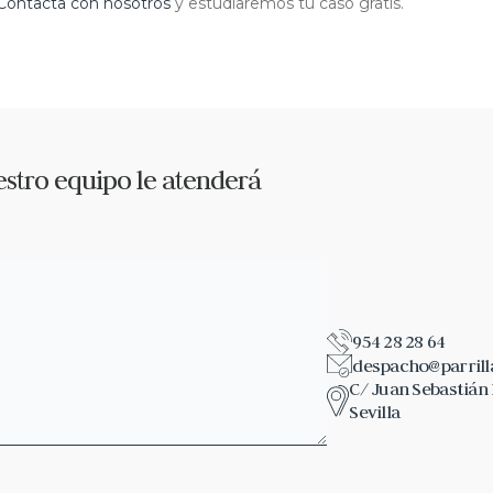
Contacta con nosotros
y estudiaremos tu caso gratis.
stro equipo le atenderá
954 28 28 64
despacho@parril
C/ Juan Sebastián E
Sevilla